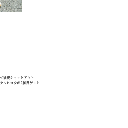
げで後続シャットアウト
テルヒコウが2勝目ゲット